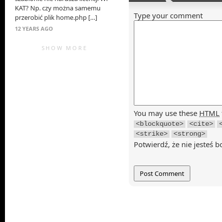
KAT? Np. czy można samemu
Type your comment
przerobić plik home.php […]
12 YEARS AGO
SHOW MORE
You may use these
HTML
<blockquote>
<cite>
<strike>
<strong>
Potwierdź, że nie jesteś b