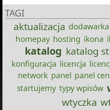
TAGI
aktualizacja
dodawarka
homepay
hosting
ikona
katalog
katalog s
konfiguracja
licencja
licenc
network
panel
panel cen
startujemy
typy wpisów
wtyczka
wt