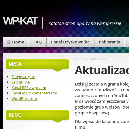
WP-KAT
Katalog stron oparty na wordpressie
Home
FAQ
Panel Użytkownika
Pobieranie
«
FAQ – Dodawarka
META
Aktualizac
Zarejestruj się
Zaloguj się
Dzisiaj została wgrana kole
Kanał
RSS
z wpisami
związane z możliwością d
Kanał
RSS
z komentarzami
zamieszczonych na YouTub
WordPress.org
Możliwość zamieszczania vi
poziomie grup wpisów (do
grupach wpisów).
BLOG
Dla wpisu do katalogu vide
filmu.