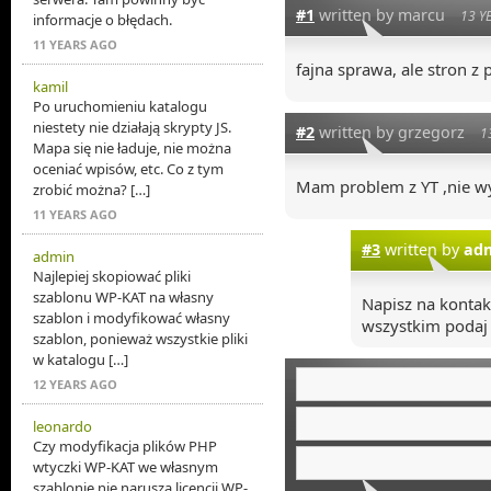
#1
written by marcu
13 Y
informacje o błędach.
11 YEARS AGO
fajna sprawa, ale stron z
kamil
Po uruchomieniu katalogu
niestety nie działają skrypty JS.
#2
written by grzegorz
1
Mapa się nie ładuje, nie można
oceniać wpisów, etc. Co z tym
Mam problem z YT ,nie wy
zrobić można? […]
11 YEARS AGO
#3
written by
ad
admin
Najlepiej skopiować pliki
szablonu WP-KAT na własny
Napisz na kontak
szablon i modyfikować własny
wszystkim podaj a
szablon, ponieważ wszystkie pliki
w katalogu […]
12 YEARS AGO
leonardo
Czy modyfikacja plików PHP
wtyczki WP-KAT we własnym
szablonie nie narusza licencji WP-