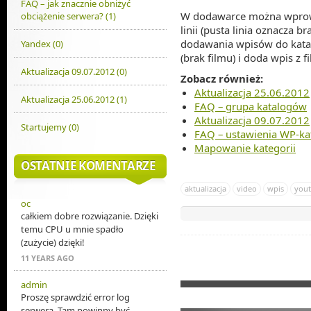
FAQ – jak znacznie obniżyć
W dodawarce można wprowa
obciążenie serwera? (1)
linii (pusta linia oznacza 
dodawania wpisów do katal
Yandex (0)
(brak filmu) i doda wpis z 
Aktualizacja 09.07.2012 (0)
Zobacz również:
Aktualizacja 25.06.2012
Aktualizacja 25.06.2012 (1)
FAQ – grupa katalogów
Aktualizacja 09.07.2012
Startujemy (0)
FAQ – ustawienia WP-ka
Mapowanie kategorii
OSTATNIE KOMENTARZE
aktualizacja
video
wpis
you
oc
całkiem dobre rozwiązanie. Dzięki
temu CPU u mnie spadło
(zużycie) dzięki!
11 YEARS AGO
admin
Proszę sprawdzić error log
serwera. Tam powinny być