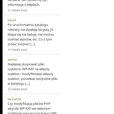
informacje o błędach.
11 YEARS AGO
kamil
Po uruchomieniu katalogu
niestety nie działają skrypty JS.
Mapa się nie ładuje, nie można
oceniać wpisów, etc. Co z tym
zrobić można? […]
11 YEARS AGO
admin
Najlepiej skopiować pliki
szablonu WP-KAT na własny
szablon i modyfikować własny
szablon, ponieważ wszystkie pliki
w katalogu […]
12 YEARS AGO
leonardo
Czy modyfikacja plików PHP
wtyczki WP-KAT we własnym
szablonie nie narusza licencji WP-