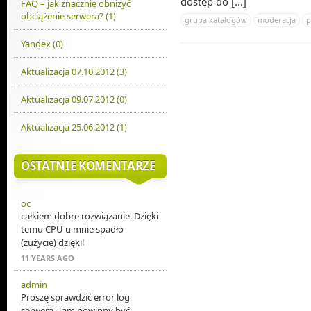
dostęp do [...]
FAQ – jak znacznie obniżyć
obciążenie serwera? (1)
grupa katalogów
moderacja
p
Yandex (0)
Aktualizacja 07.10.2012 (3)
Aktualizacja 09.07.2012 (0)
Aktualizacja 25.06.2012 (1)
OSTATNIE KOMENTARZE
oc
całkiem dobre rozwiązanie. Dzięki
temu CPU u mnie spadło
(zużycie) dzięki!
11 YEARS AGO
admin
Proszę sprawdzić error log
serwera. Tam powinny być