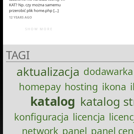
KAT? Np. czy można samemu
przerobić plik home.php […]
12 YEARS AGO
SHOW MORE
TAGI
aktualizacja
dodawarka
homepay
hosting
ikona
katalog
katalog s
konfiguracja
licencja
licenc
network
panel
panel cen