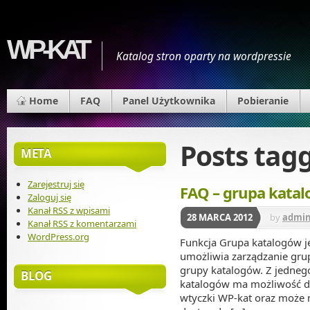
WP-KAT
Katalog stron oparty na wordpressie
Home
FAQ
Panel Użytkownika
Pobieranie
Posts tag
META
Zarejestruj się
FAQ – grupa kata
Zaloguj się
Kanał
RSS
z wpisami
28 MARCA 2012
by
admi
Kanał
RSS
z komentarzami
WordPress.org
Funkcja Grupa katalogów j
umożliwia zarządzanie gru
grupy katalogów. Z jedneg
BLOG
katalogów ma możliwość de
wtyczki WP-kat oraz może