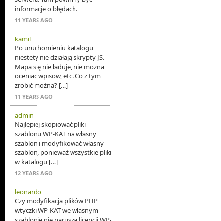
informacje o błędach.
11 YEARS AGO
kamil
Po uruchomieniu katalogu
niestety nie działają skrypty JS.
Mapa się nie ładuje, nie można
oceniać wpisów, etc. Co z tym
zrobić można? […]
11 YEARS AGO
admin
Najlepiej skopiować pliki
szablonu WP-KAT na własny
szablon i modyfikować własny
szablon, ponieważ wszystkie pliki
w katalogu […]
12 YEARS AGO
leonardo
Czy modyfikacja plików PHP
wtyczki WP-KAT we własnym
szablonie nie narusza licencji WP-