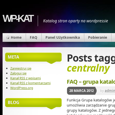
WP-KAT
Katalog stron oparty na wordpressie
Home
FAQ
Panel Użytkownika
Pobieranie
Posts tag
META
centralny
Zarejestruj się
Zaloguj się
Kanał
RSS
z wpisami
FAQ – grupa kata
Kanał
RSS
z komentarzami
WordPress.org
28 MARCA 2012
by
admi
Funkcja Grupa katalogów j
BLOG
umożliwia zarządzanie gru
grupy katalogów. Z jedneg