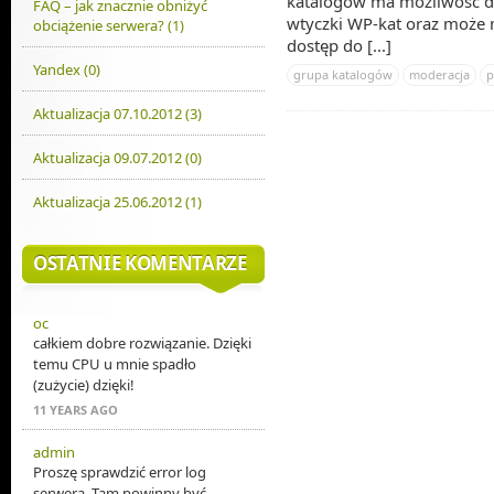
katalogów ma możliwość de
FAQ – jak znacznie obniżyć
wtyczki WP-kat oraz może
obciążenie serwera? (1)
dostęp do [...]
Yandex (0)
grupa katalogów
moderacja
p
Aktualizacja 07.10.2012 (3)
Aktualizacja 09.07.2012 (0)
Aktualizacja 25.06.2012 (1)
OSTATNIE KOMENTARZE
oc
całkiem dobre rozwiązanie. Dzięki
temu CPU u mnie spadło
(zużycie) dzięki!
11 YEARS AGO
admin
Proszę sprawdzić error log
serwera. Tam powinny być