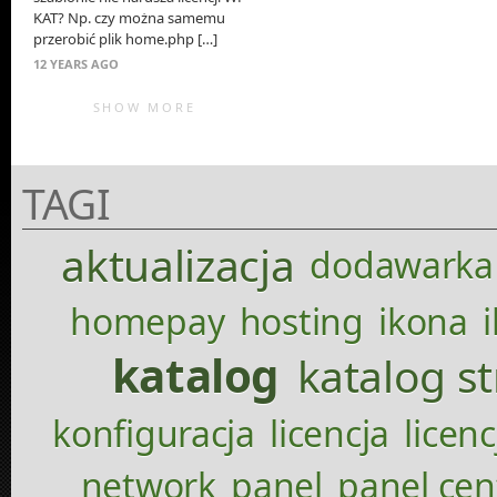
KAT? Np. czy można samemu
przerobić plik home.php […]
12 YEARS AGO
SHOW MORE
TAGI
aktualizacja
dodawarka
homepay
hosting
ikona
katalog
katalog s
konfiguracja
licencja
licenc
network
panel
panel cen