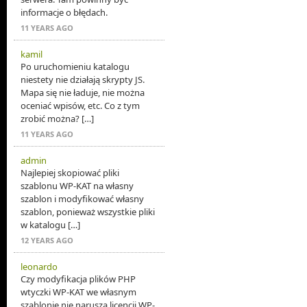
informacje o błędach.
11 YEARS AGO
kamil
Po uruchomieniu katalogu
niestety nie działają skrypty JS.
Mapa się nie ładuje, nie można
oceniać wpisów, etc. Co z tym
zrobić można? […]
11 YEARS AGO
admin
Najlepiej skopiować pliki
szablonu WP-KAT na własny
szablon i modyfikować własny
szablon, ponieważ wszystkie pliki
w katalogu […]
12 YEARS AGO
leonardo
Czy modyfikacja plików PHP
wtyczki WP-KAT we własnym
szablonie nie narusza licencji WP-