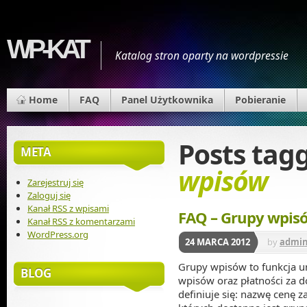
WP-KAT
Katalog stron oparty na wordpressie
Home
FAQ
Panel Użytkownika
Pobieranie
Posts tag
META
wpisów
Zarejestruj się
Zaloguj się
Kanał
RSS
z wpisami
FAQ – Grupy wpisó
Kanał
RSS
z komentarzami
WordPress.org
24 MARCA 2012
by
admi
Grupy wpisów to funkcja u
BLOG
wpisów oraz płatności za 
definiuje się: nazwę cenę 