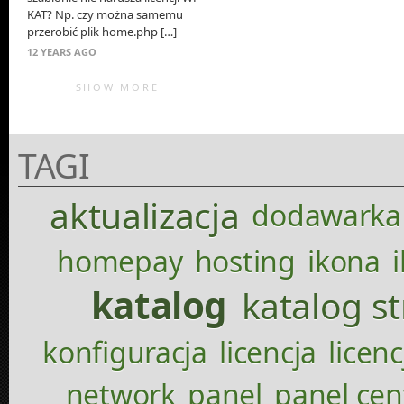
KAT? Np. czy można samemu
przerobić plik home.php […]
12 YEARS AGO
SHOW MORE
TAGI
aktualizacja
dodawarka
homepay
hosting
ikona
katalog
katalog s
konfiguracja
licencja
licenc
network
panel
panel cen