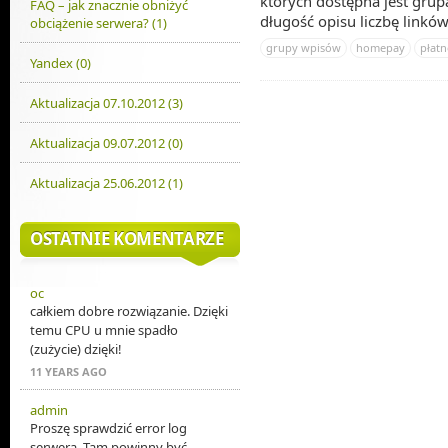
których dostępna jest gr
FAQ – jak znacznie obniżyć
długość opisu liczbę linków
obciążenie serwera? (1)
grupy wpisów
homepay
płatn
Yandex (0)
Aktualizacja 07.10.2012 (3)
Aktualizacja 09.07.2012 (0)
Aktualizacja 25.06.2012 (1)
OSTATNIE KOMENTARZE
oc
całkiem dobre rozwiązanie. Dzięki
temu CPU u mnie spadło
(zużycie) dzięki!
11 YEARS AGO
admin
Proszę sprawdzić error log
serwera. Tam powinny być