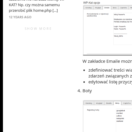
KAT? Np. czy można samemu
przerobić plik home.php […]
12 YEARS AGO
SHOW MORE
W zakładce Emaile możn
zdefiniować treści w
zdarzeń związanych z
edytować listę przyc
Boty