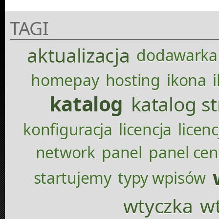
TAGI
aktualizacja
dodawarka
homepay
hosting
ikona
katalog
katalog s
konfiguracja
licencja
licenc
network
panel
panel cen
startujemy
typy wpisów
wtyczka
wt