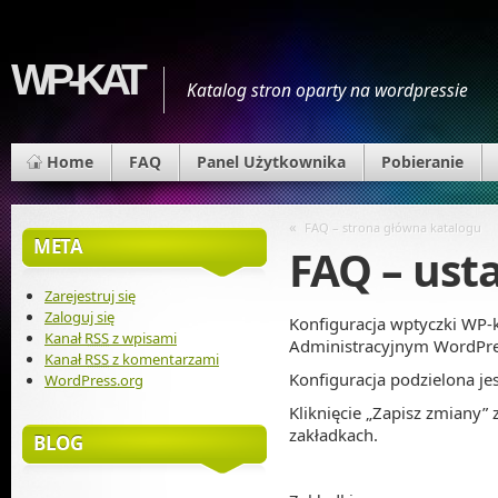
WP-KAT
Katalog stron oparty na wordpressie
Home
FAQ
Panel Użytkownika
Pobieranie
«
FAQ – strona główna katalogu
META
FAQ – ust
Zarejestruj się
Zaloguj się
Konfiguracja wptyczki WP-k
Kanał
RSS
z wpisami
Administracyjnym WordPre
Kanał
RSS
z komentarzami
Konfiguracja podzielona jest
WordPress.org
Kliknięcie „Zapisz zmiany”
zakładkach.
BLOG