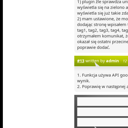
1) plugin źle sprawdza u
wyświetla się na zielono a
wyświetla się już takie zd
2) mam ustawione, że mo
dodając stronę wpisałem 
tag1, tag2, tag3, tag4, tag
otrzymałem komunikat, 
okazał się ostatni przeci
poprawie dodać.
#13
written by
admin
12
1. Funkcja używa API goo
wynik.
2. Poprawię w następnej ak