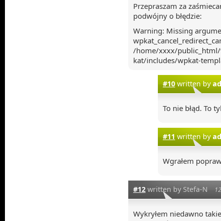
Przepraszam za zaśmiecan
podwójny o błędzie:
Warning: Missing argume
wpkat_cancel_redirect_can
/home/xxxx/public_html/
kat/includes/wpkat-templ
#10
written by
a
To nie błąd. To t
#11
written by
a
Wgrałem poprawk
#12
written by Stefa-N
12
Wykryłem niedawno takie