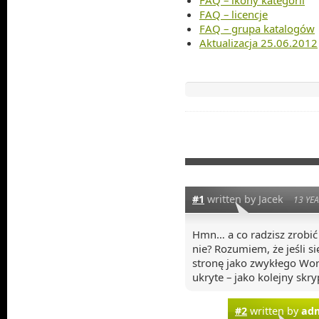
FAQ – licencje
FAQ – grupa katalogów
Aktualizacja 25.06.2012
#1
written by Jacek
13 YE
Hmn… a co radzisz zrobić 
nie? Rozumiem, że jeśli si
stronę jako zwykłego Word
ukryte – jako kolejny skr
#2
written by
ad