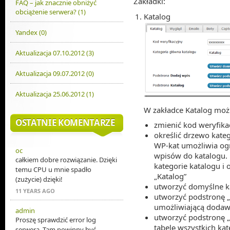
Zakładki:
FAQ – jak znacznie obniżyć
obciążenie serwera? (1)
Katalog
Yandex (0)
Aktualizacja 07.10.2012 (3)
Aktualizacja 09.07.2012 (0)
Aktualizacja 25.06.2012 (1)
W zakładce Katalog moż
OSTATNIE KOMENTARZE
zmienić kod weryfika
określić drzewo kate
WP-kat umożliwia ogr
oc
wpisów do katalogu. 
całkiem dobre rozwiązanie. Dzięki
kategorie katalogu i 
temu CPU u mnie spadło
„Katalog”
(zużycie) dzięki!
utworzyć domyślne k
11 YEARS AGO
utworzyć podstronę „
umożliwiającą dodaw
admin
utworzyć podstronę „
Proszę sprawdzić error log
tabelę wszystkich kate
serwera. Tam powinny być