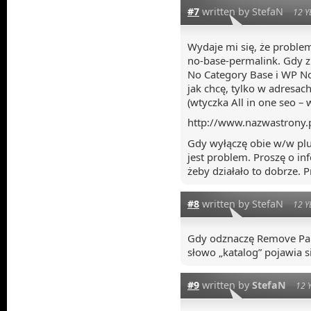
#7
written by StefaN
12 Y
Wydaje mi się, że prob
no-base-permalink. Gdy z
No Category Base i WP No
jak chcę, tylko w adresac
(wtyczka All in one seo – 
http://www.nazwastrony.p
Gdy wyłączę obie w/w plu
jest problem. Proszę o in
żeby działało to dobrze. P
#8
written by StefaN
12 Y
Gdy odznaczę Remove Pare
słowo „katalog” pojawia s
#9
written by
StefaN
12 