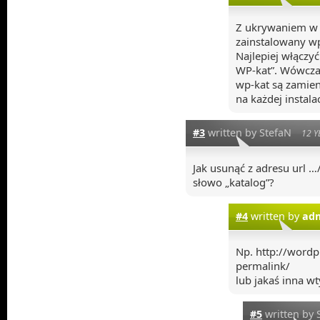
Z ukrywaniem w k
zainstalowany wp
Najlepiej włączyć
WP-kat”. Wówczas
wp-kat są zamien
na każdej instalac
#3
written by StefaN
12 Y
Jak usunąć z adresu url …
słowo „katalog”?
#4
written by
ad
Np. http://wordp
permalink/
lub jakaś inna wt
#5
written by 