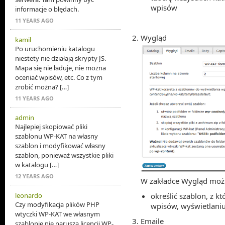
wpisów
informacje o błędach.
11 YEARS AGO
Wygląd
kamil
Po uruchomieniu katalogu
niestety nie działają skrypty JS.
Mapa się nie ładuje, nie można
oceniać wpisów, etc. Co z tym
zrobić można? […]
11 YEARS AGO
admin
Najlepiej skopiować pliki
szablonu WP-KAT na własny
szablon i modyfikować własny
szablon, ponieważ wszystkie pliki
w katalogu […]
12 YEARS AGO
W zakładce Wygląd moż
leonardo
określić szablon, z 
Czy modyfikacja plików PHP
wpisów, wyświetlani
wtyczki WP-KAT we własnym
Emaile
szablonie nie narusza licencji WP-