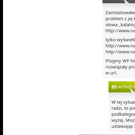
Zainstalowałe
problem z jej 
słowa „katalog
http://www.na
tylko wyświetl
http://www.na
http://www.na
Pluginy WP No
rozwiązały pr
w url.
#6
written 
W tej sytua
radzi, to p
podkategor
wyżej. Może
ustawiając 